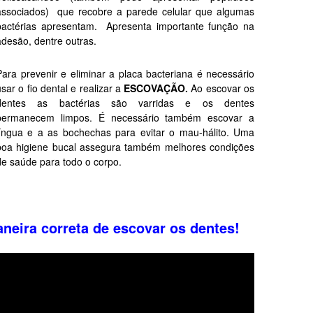
associados) que recobre a parede celular que algumas
bactérias apresentam. Apresenta importante função na
adesão, dentre outras.
Para prevenir e eliminar a placa bacteriana é necessário
usar o fio dental e realizar a
ESCOVAÇÃO.
Ao escovar os
dentes as bactérias são varridas e os dentes
permanecem limpos. É necessário também escovar a
língua e a as bochechas para evitar o mau-hálito. Uma
boa higiene bucal assegura também melhores condições
de saúde para todo o corpo.
MMMMMMMMMMMMMMMMMMMMMMMMMMMMMMMMMMMMM
neira correta de escovar os dentes!