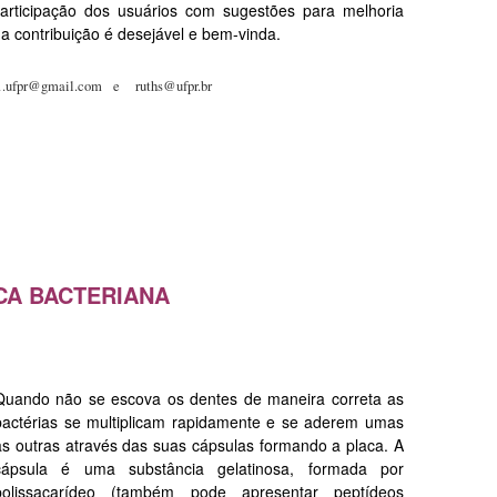
rticipação dos usuários com sugestões para melhoria
ua contribuição é desejável e bem-vinda.
1.ufpr@gmail.com e
ruths@ufpr.br
CA BACTERIANA
Quando não se escova os dentes de maneira correta as
bactérias se multiplicam rapidamente e se aderem umas
as outras através das suas cápsulas formando a placa. A
cápsula é uma substância gelatinosa, formada por
polissacarídeo (também pode apresentar peptídeos