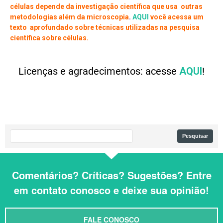
células depende da investigação científica que usa outras
metodologias além da microscopia
.
AQUI
você acessa um
texto aprofundado sobre técnicas utilizadas na pesquisa
científica sobre células.
Licenças e agradecimentos: acesse
AQUI
!
Comentários? Críticas? Sugestões? Entre
em contato conosco e deixe sua opinião!
FALE CONOSCO