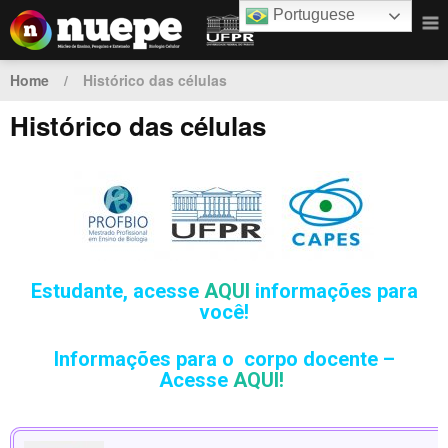
Portuguese
Home
/
Histórico das células
Histórico das células
Estudante,
acesse
AQUI
informações para
você!
Informações para o corpo docente –
Acesse
AQUI!