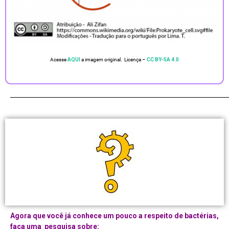
Acesse
AQUI
a imagem original. Licença –
CC BY-SA 4.0
_______________________________________________________________________
Agora que você já conhece um pouco a respeito de bactérias,
faça uma pesquisa sobre: