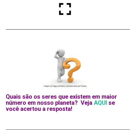
_______________________________________________________________________
Quais são os seres que existem em maior
número em nosso planeta? Veja
AQUI
se
você acertou a resposta!
_______________________________________________________________________