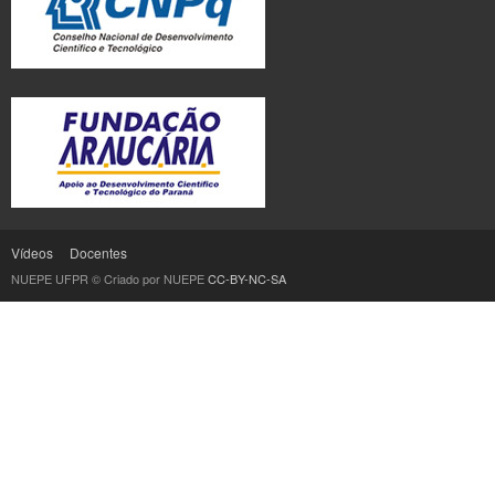
Vídeos
Docentes
NUEPE UFPR © Criado por NUEPE
CC-BY-NC-SA