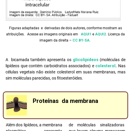
Figuras adaptadas e derivadas de dois autores, conforme mostram as
atribuições.
Acesse as imagens originais em
AQUI1
e
AQUI2.
Licença da
imagem da direita –
CC BY-SA.
A bicamada também apresenta os
glicolipídeos
(moléculas de
lipídeos que contém carboidratos associados) e
colesterol
.
Nas
células vegetais não existe colesterol em suas membranas, mas
sim moléculas parecidas, os fitoesteróides.
Proteínas da membrana
Além dos lipídeos, a membrana
de moléculas sinalizadoras
plasmática apresenta
que levam alguma mensagem