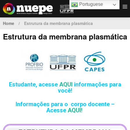
Portuguese
Home
/
Estrutura da membrana plasmática
Estrutura da membrana plasmática
Estudante,
acesse
AQUI
informações para
você!
Informações para o corpo docente –
Acesse
AQUI!