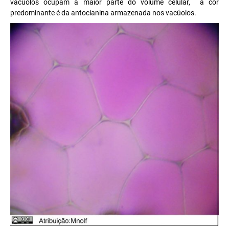
vacúolos ocupam a maior parte do volume celular, a cor
predominante é da antocianina armazenada nos vacúolos.