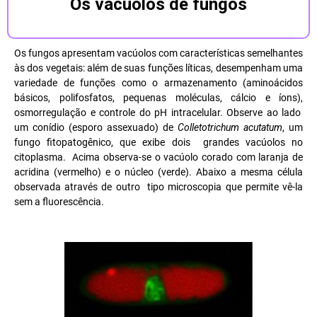
Os vacúolos de fungos
Os fungos apresentam vacúolos com características semelhantes
às dos vegetais: além de suas funções líticas, desempenham uma
variedade de funções como o armazenamento (aminoácidos
básicos, polifosfatos, pequenas moléculas, cálcio e íons),
osmorregulação e controle do pH intracelular. Observe ao lado
um conídio (esporo assexuado) de
Colletotrichum acutatum
, um
fungo fitopatogênico, que exibe dois grandes vacúolos no
citoplasma. Acima observa-se o vacúolo corado com laranja de
acridina (vermelho) e o núcleo (verde). Abaixo a mesma célula
observada através de outro tipo microscopia que permite vê-la
sem a fluorescência.