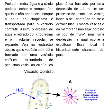
Portanto, entra água e a célula
plasmática formado por uma
poderia inchar e romper. Por
depressão de ~1um, em um
que isso não acontece? Porque
processo de exocitose. Assim,
a água do citoplasma é
lança o seu conteúdo no meio
transportada para o vacúolo
extracelular. Embora esse sítio
contrátil. Assim, o excesso de
da membrana não seja poro no
água é retirado do citoplasma
sentido de “furo”, mas uma
e o volume vacuolar se
depressão na qual ocorre a
expande. Veja na ilustração
exocitose. Esse local é
abaixo que o vacúolo contrátil é
historicamente chamada de
formado por uma vesícula
poro.
esférica, circundado de
pequenas vesículas ou túbulos