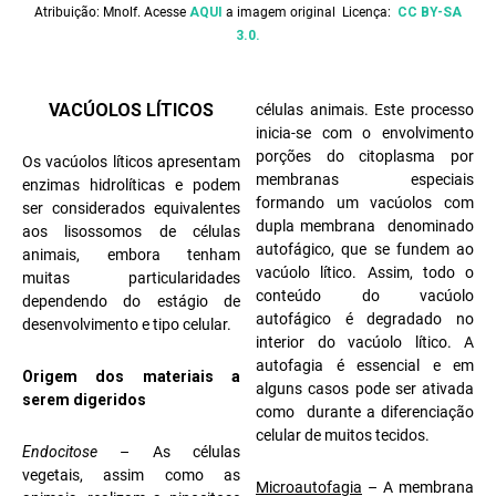
Atribuição: Mnolf. Acesse
AQUI
a imagem original Licença:
CC BY-SA
3.0.
VACÚOLOS LÍTICOS
células animais. Este processo
inicia-se com o envolvimento
porções do citoplasma por
Os vacúolos líticos apresentam
membranas especiais
enzimas hidrolíticas e podem
formando um vacúolos com
ser considerados equivalentes
dupla membrana denominado
aos lisossomos de células
autofágico, que se fundem ao
animais, embora tenham
vacúolo lítico. Assim, todo o
muitas particularidades
conteúdo do vacúolo
dependendo do estágio de
autofágico é degradado no
desenvolvimento e tipo celular.
interior do vacúolo lítico. A
autofagia é essencial e em
Origem dos materiais a
alguns casos pode ser ativada
serem digeridos
como durante a diferenciação
celular de muitos tecidos.
Endocitose
– As células
vegetais, assim como as
Microautofagia
– A membrana