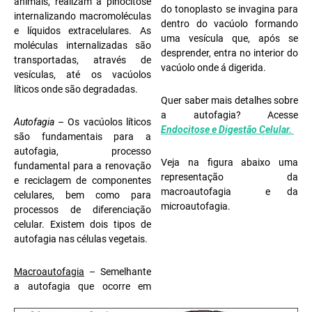
animais, realizam a pinocitose
do tonoplasto se invagina para
internalizando macromoléculas
dentro do vacúolo formando
e líquidos extracelulares. As
uma vesícula que, após se
moléculas internalizadas são
desprender, entra no interior do
transportadas, através de
vacúolo onde á digerida.
vesículas, até os vacúolos
líticos onde são degradadas.
Quer saber mais detalhes sobre
a autofagia? Acesse
Autofagia
– Os vacúolos líticos
Endocitose e Digestão Celular.
são fundamentais para a
autofagia, processo
Veja na figura abaixo uma
fundamental para a renovação
representação da
e reciclagem de componentes
macroautofagia e da
celulares, bem como para
microautofagia.
processos de diferenciação
celular. Existem dois tipos de
autofagia nas células vegetais.
Macroautofagia
– Semelhante
a autofagia que ocorre em