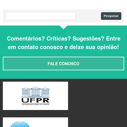
Comentários? Críticas? Sugestões? Entre
em contato conosco e deixe sua opinião!
FALE CONOSCO