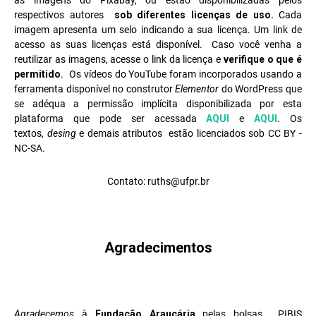
as imagens do Pixabay, ou estão disponibilizadas pelos
respectivos autores
sob diferentes licenças de uso.
Cada
imagem apresenta um selo indicando a sua licença. Um link de
acesso as suas licenças está disponível. Caso você venha a
reutilizar as imagens, acesse o link da licença e
verifique o que é
permitido
. Os vídeos do YouTube foram incorporados usando a
ferramenta disponível no construtor
Elementor
do WordPress que
se adéqua a permissão implícita disponibilizada por esta
plataforma que pode ser acessada
AQUI
e
AQUI
. Os
textos,
desing
e demais atributos estão licenciados sob CC BY -
NC-SA.
Contato: ruths@ufpr.br
Agradecimentos
Agradecemos
à
Fundação Araucária
pelas bolsas PIBIS