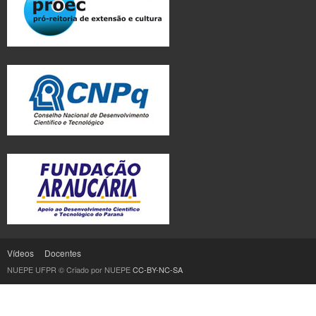
Vídeos
Docentes
NUEPE UFPR © Criado por NUEPE
CC-BY-NC-SA