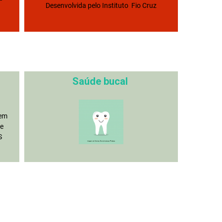
Desenvolvida pelo Instituto Fio Cruz
Saúde bucal
 em
e
S