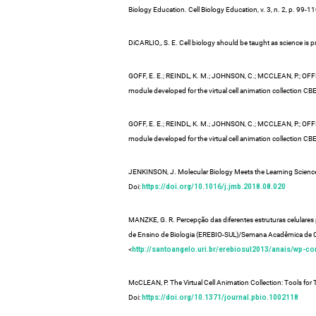
Biology Education. Cell Biology Education, v. 3, n. 2, p. 99-1
DiCARLIO,, S. E. Cell biology should be taught as science is p
GOFF, E. E.; REINDL, K. M.; JOHNSON, C.; MCCLEAN, P.; OFFE
module developed for the virtual cell animation collection CBE 
GOFF, E. E.; REINDL, K. M.; JOHNSON, C.; MCCLEAN, P.; OFFE
module developed for the virtual cell animation collection CBE 
JENKINSON, J. Molecular Biology Meets the Learning Sciences
Doi:
https://doi.org/10.1016/j.jmb.2018.08.020
MANZKE, G. R. Percepção das diferentes estruturas celulare
de Ensino de Biologia (EREBIO-SUL)/Semana Acadêmica de Ci
<
http://santoangelo.uri.br/erebiosul2013/anais/wp-c
McCLEAN, P. The Virtual Cell Animation Collection: Tools for T
Doi:
https://doi.org/10.1371/journal.pbio.1002118