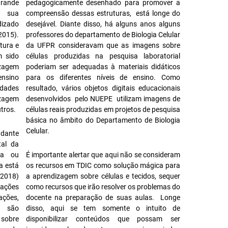
grande
pedagogicamente desenhado para promover a
a sua
compreensão dessas estruturas, está longe do
dizado
desejável. Diante disso, há alguns anos alguns
2015).
professores do departamento de Biologia Celular
tura e
da UFPR consideravam que as imagens sobre
m sido
células produzidas na pesquisa laboratorial
izagem
poderiam ser adequadas à materiais didáticos
ensino
para os diferentes níveis de ensino. Como
idades
resultado, vários objetos digitais educacionais
zagem
desenvolvidos pelo NUEPE utilizam imagens de
utros.
células reais produzidas em projetos de pesquisa
básica no âmbito do Departamento de Biologia
Celular.
dante
tal da
ica ou
É importante alertar que aqui não se consideram
a está
os recursos em TDIC como solução mágica para
(2018)
a aprendizagem sobre células e tecidos, sequer
rações
como recursos que irão resolver os problemas do
ações,
docente na preparação de suas aulas. Longe
s são
disso, aqui se tem somente o intuito de
sobre
disponibilizar conteúdos que possam ser