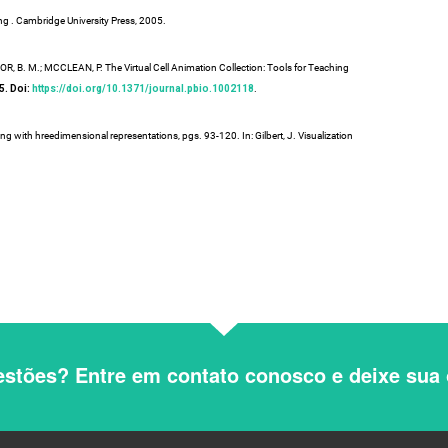
g . Cambridge University Press, 2005.
, B. M.; MCCLEAN, P. The Virtual Cell Animation Collection: Tools for Teaching
5. Doi:
https://doi.org/10.1371/journal.pbio.1002118
.
 with hreedimensional representations, pgs. 93-120. In: Gilbert, J. Visualization
stões? Entre em contato conosco e deixe sua 