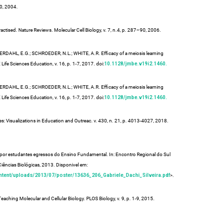
10, 2004.
ractised. Nature Reviews. Molecular Cell Biology, v. 7, n.4, p. 287–90, 2006.
RDAHL, E.G.; SCHROEDER, N.L.; WHITE, A.R. Efficacy of a meiosis learning
Life Sciences Education, v. 16, p. 1-7, 2017. doi:
10.1128/jmbe.v19i2.1460.
RDAHL, E.G.; SCHROEDER, N.L.; WHITE, A.R. Efficacy of a meiosis learning
Life Sciences Education, v. 16, p. 1-7, 2017. doi:
10.1128/jmbe.v19i2.1460.
: Visualizations in Education and Outreac. v. 430, n. 21, p. 4013-4027, 2018.
s por estudantes egressos do Ensino Fundamental. In: Encontro Regional do Sul
ências Biológicas, 2013. Disponivel em:
ontent/uploads/2013/07/poster/13636_206_Gabriele_Dachi_Silveira.pdf
>.
eaching Molecular and Cellular Biology. PLOS Biology, v. 9, p. 1-9, 2015.