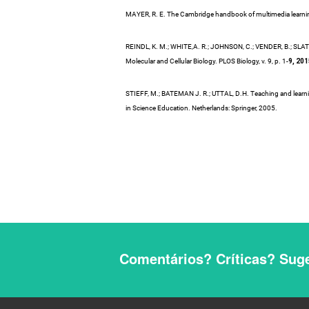
MAYER, R. E. The Cambridge handbook of multimedia learnin
REINDL, K. M.; WHITE,A. R.; JOHNSON, C.; VENDER, B.; SLATOR
Molecular and Cellular Biology. PLOS Biology, v. 9, p. 1-
9, 201
STIEFF, M.; BATEMAN J. R.; UTTAL, D.H. Teaching and learning
in Science Education. Netherlands: Springer, 2005.
Comentários? Críticas? Suge