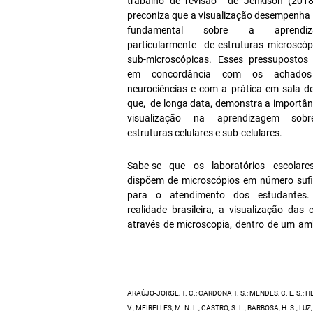
trabalho de revisão de Jenkison (201
preconiza que a visualização desempenha
fundamental sobre a aprendiz
particularmente de estruturas microscóp
sub-microscópicas. Esses pressupostos
em concordância com os achado
neurociências e com a prática em sala de
que, de longa data, demonstra a importân
visualização na aprendizagem sob
estruturas celulares e sub-celulares.
Sabe-se que os laboratórios escolar
dispõem de microscópios em número sufi
para o atendimento dos estudante
realidade brasileira, a visualização das c
através de microscopia, dentro de um am
ARAÚJO-JORGE, T. C.; CARDONA T. S.; MENDES, C. L. S.; HE
V., MEIRELLES, M. N. L.; CASTRO, S. L.; BARBOSA, H. S.; LUZ, 