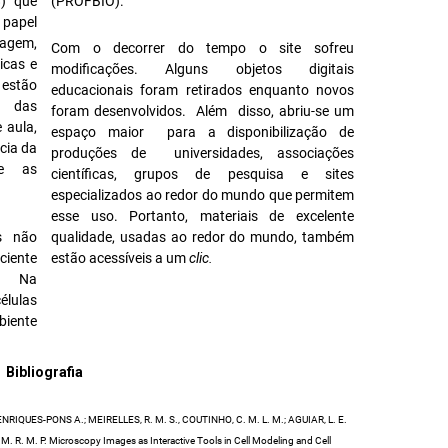
8) que
(PROFBIO).
 papel
agem,
Com o decorrer do tempo o site sofreu
icas e
modificações. Alguns objetos digitais
 estão
educacionais foram retirados enquanto novos
s das
foram desenvolvidos. Além disso, abriu-se um
 aula,
espaço maior para a disponibilização de
cia da
produções de universidades, associações
re as
científicas, grupos de pesquisa e sites
especializados ao redor do mundo que permitem
esse uso. Portanto, materiais de excelente
es não
qualidade, usadas ao redor do mundo, também
ciente
estão acessíveis a um
clic.
s. Na
élulas
biente
Bibliografia
NRIQUES-PONS A.; MEIRELLES, R. M. S., COUTINHO, C. M. L. M.; AGUIAR, L. E.
M. R. M. P. Microscopy Images as Interactive Tools in Cell Modeling and Cell