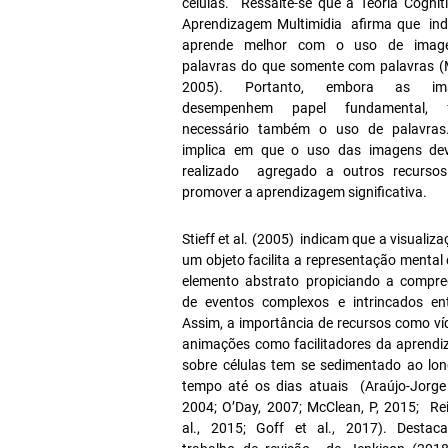
células. Ressalte-se que a Teoria Cognit
Aprendizagem Multimidia afirma que ind
aprende melhor com o uso de imag
palavras do que somente com palavras (
2005). Portanto, embora as im
desempenhem papel fundamental, f
necessário também o uso de palavras
implica em que o uso das imagens de
realizado agregado a outros recurso
promover a aprendizagem significativa.
Stieff et al. (2005) indicam que a visualiz
um objeto facilita a representação mental
elemento abstrato propiciando a compr
de eventos complexos e intrincados ent
Assim, a importância de recursos como ví
animações como facilitadores da aprend
sobre células tem se sedimentado ao lo
tempo até os dias atuais (Araújo-Jorge 
2004; O’Day, 2007; McClean, P, 2015; Rei
al., 2015; Goff et al., 2017). Destac