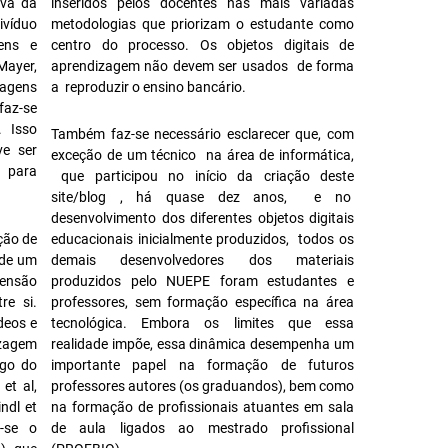
iva da
inseridos pelos docentes nas mais variadas
ivíduo
metodologias que priorizam o estudante como
ens e
centro do processo. Os objetos digitais de
Mayer,
aprendizagem não devem ser usados de forma
agens
a reproduzir o ensino bancário.
az-se
. Isso
Também faz-se necessário esclarecer que, com
ve ser
exceção de um técnico na área de informática,
s para
que participou no início da criação deste
site/blog , há quase dez anos, e no
desenvolvimento dos diferentes objetos digitais
ação de
educacionais inicialmente produzidos, todos os
 de um
demais desenvolvedores dos materiais
eensão
produzidos pelo NUEPE foram estudantes e
re si.
professores, sem formação específica na área
deos e
tecnológica. Embora os limites que essa
izagem
realidade impõe, essa dinâmica desempenha um
ngo do
importante papel na formação de futuros
et al,
professores autores (os graduandos), bem como
ndl et
na formação de profissionais atuantes em sala
a-se o
de aula ligados ao mestrado profissional