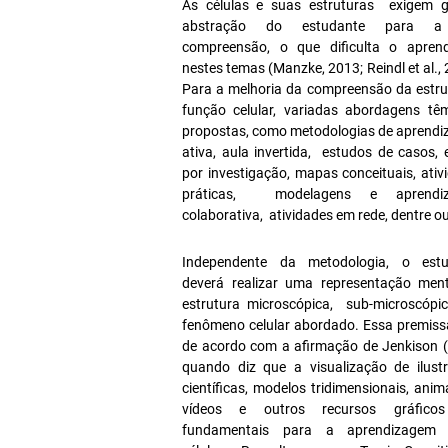
As células e suas estruturas exigem 
abstração do estudante para 
compreensão, o que dificulta o apren
nestes temas (Manzke, 2013; Reindl et al., 
Para a melhoria da compreensão da estru
função celular, variadas abordagens tê
propostas, como metodologias de aprend
ativa, aula invertida, estudos de casos, 
por investigação, mapas conceituais, ativ
práticas, modelagens e aprendi
colaborativa, atividades em rede, dentre o
Independente da metodologia, o estu
deverá realizar uma representação men
estrutura microscópica, sub-microscóp
fenômeno celular abordado. Essa premiss
de acordo com a afirmação de Jenkison 
quando diz que a visualização de ilust
científicas, modelos tridimensionais, anim
vídeos e outros recursos gráfico
fundamentais para a aprendizagem 